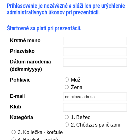
Prihlasovanie je nezáväzné a slúži len pre urýchlenie
administratívnych úkonov pri prezentácii.
Štartovné
sa platí pri prezentácii.
Krstné meno
Priezvisko
Dátum narodenia
(dd/mm/yyyy)
Pohlavie
Muž
Žena
E-mail
Klub
Kategória
1. Bežec
2. Chôdza s paličkami
3. Koliečka - korčule
4. Bicykel - cestný