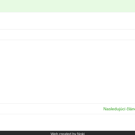
Nasledujúci člá
Web created by Noki