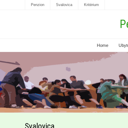
Penzion
Svalovica
Kritérium
P
Home
Ubyt
Svalovica