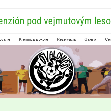
enzión pod vejmutovým les
ovanie
Kremnica a okolie
Rezervácia
Galéria
Cen